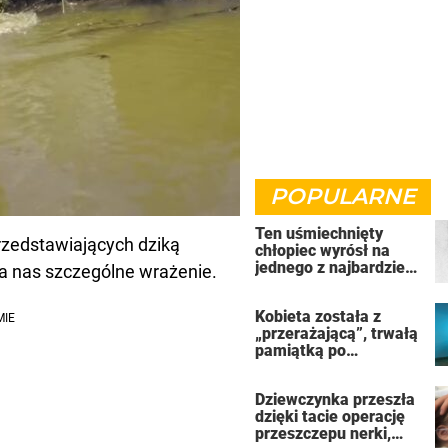
POPULARNE
Ten uśmiechnięty
przedstawiających dziką
chłopiec wyrósł na
jednego z najbardziej
na nas szczególne wrażenie.
złych ludzi na świecie
Kobieta została z
„przerażającą”, trwałą
pamiątką po
uzależnieniu od
solarium
Dziewczynka przeszła
dzięki tacie operację
przeszczepu nerki,