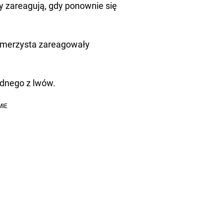
y zareagują, gdy ponownie się
h kamerzysta zareagowały
ednego z lwów.