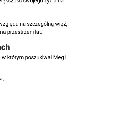
większość swojego życia na
zględu na szczególną więź,
a przestrzeni lat.
ach
y, w którym poszukiwał Meg i