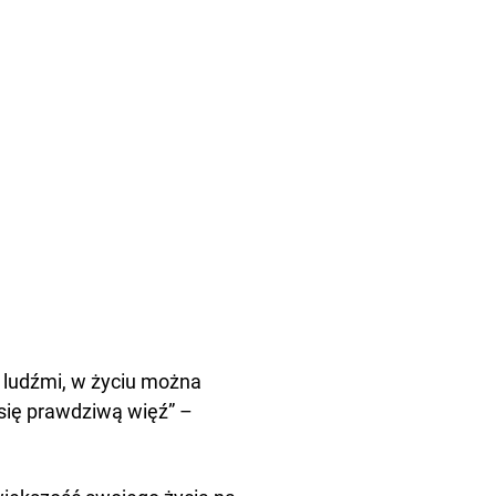
z ludźmi, w życiu można
 się prawdziwą więź” –