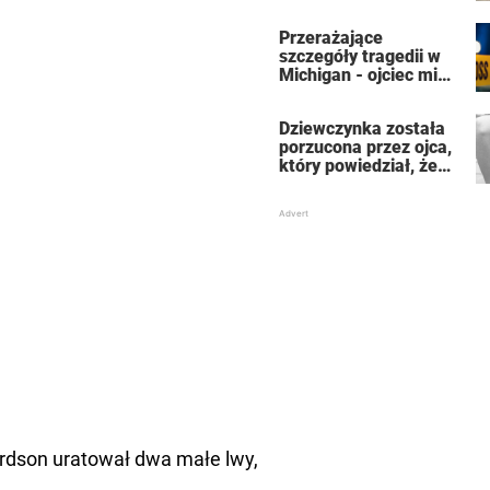
która uratowała jej
życie
Przerażające
szczegóły tragedii w
Michigan - ojciec miał
zabić 7-osobową
rodzinę, a potem
Dziewczynka została
siebie
porzucona przez ojca,
który powiedział, że
jest dla niego
„martwa” – teraz jest
znaną aktorką
rdson uratował dwa małe lwy,