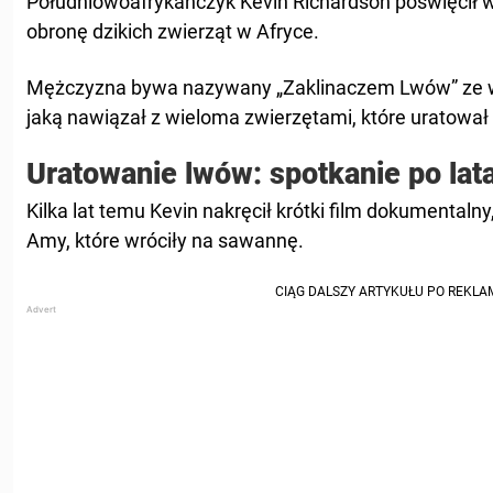
Południowoafrykańczyk Kevin Richardson poświęcił 
obronę dzikich zwierząt w Afryce.
Mężczyzna bywa nazywany „Zaklinaczem Lwów” ze w
jaką nawiązał z wieloma zwierzętami, które uratował n
Uratowanie lwów: spotkanie po lat
Kilka lat temu Kevin nakręcił krótki film dokumentaln
Amy, które wróciły na sawannę.