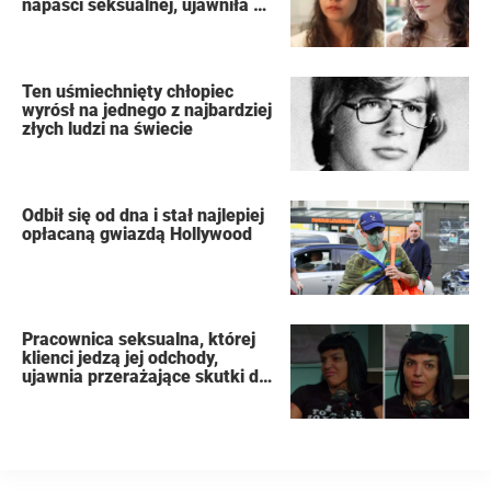
napaści seksualnej, ujawniła w
swoim dzienniku nazwiska
oprawców
Ten uśmiechnięty chłopiec
wyrósł na jednego z najbardziej
złych ludzi na świecie
Odbił się od dna i stał najlepiej
opłacaną gwiazdą Hollywood
Pracownica seksualna, której
klienci jedzą jej odchody,
ujawnia przerażające skutki dla
organizmu