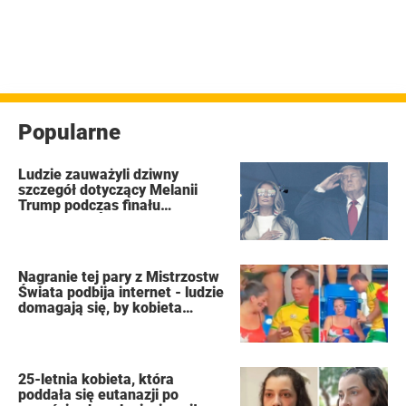
Popularne
Ludzie zauważyli dziwny
szczegół dotyczący Melanii
Trump podczas finału
Mistrzostw Świata FIFA
Nagranie tej pary z Mistrzostw
Świata podbija internet - ludzie
domagają się, by kobieta
złożyła wniosek o rozwód
25-letnia kobieta, która
poddała się eutanazji po