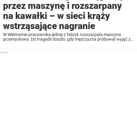
przez maszynę i rozszarpany
na kawałki – w sieci krąży
wstrząsające nagranie
W Wietnamie pracownika jednej z fabryk rozszarpała maszyna
przemysłowa. Do tragedii doszło, gdy mężczyzna próbował wyjąć z
niej zakleszczone narzędzie. Po jego śmierci w mediach
społecznościowych pojawiło się przerażające nagranie, które
pokazuje jego ostatnie chwile. ...