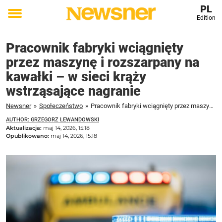
PL
Edition
Toggle
menu
Pracownik fabryki wciągnięty
przez maszynę i rozszarpany na
kawałki – w sieci krąży
wstrząsające nagranie
Newsner
»
Społeczeństwo
»
Pracownik fabryki wciągnięty przez maszynę i rozszarpany na kawałki – w sieci krąży wstrząsające nagranie
AUTHOR: GRZEGORZ LEWANDOWSKI
Aktualizacja:
maj 14, 2026, 15:18
Opublikowano:
maj 14, 2026, 15:18