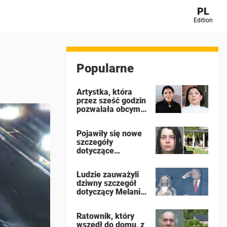
PL
Edition
Popularne
Artystka, która
przez sześć godzin
pozwalała obcym
robić z sobą
wszystko, ujawnia,
Pojawiły się nowe
dlaczego podczas
szczegóły
publicznego
dotyczące
występu miała
najstarszego
dziewięć
dziecka z domu w
orgazmów
Ludzie zauważyli
Ohio, gdzie 16
dziwny szczegół
dzieci
dotyczący Melanii
pozostawiono na
Trump podczas
pastwę losu, by
finału Mistrzostw
zgniły jak „dzikie
Ratownik, który
Świata FIFA
zwierzęta”
wszedł do domu, z