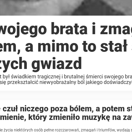
wojego brata i zma
em, a mimo to stał 
zych gwiazd
 był świadkiem tragicznej i brutalnej śmierci swojego bra
ę przekształcić niewyobrażalny ból jakiego doświadczy
 czuł niczego poza bólem, a potem s
zmienie, który zmieniło muzykę na z
ie życia niektórych osób pełne rozczarowań, zmagań i triumfów, wydają 