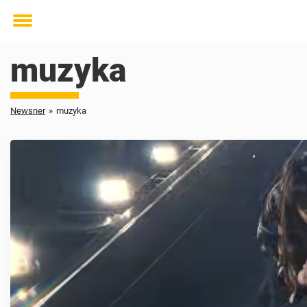
Toggle
menu
muzyka
Newsner
»
muzyka