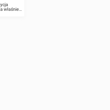
dycja
ja właśnie