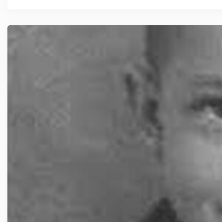
Dorastał w trudnej, robotniczej dzielnicy, ...