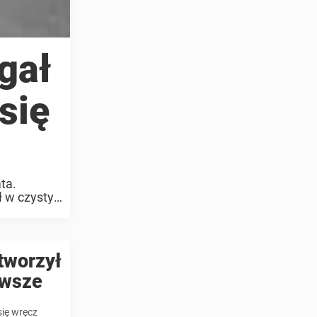
gał
się
ta.
ł w czysty
tworzył
awsze
się wręcz