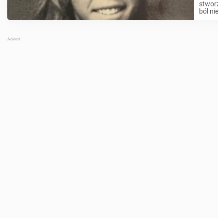
stworz
ból ni