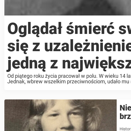
Oglądał śmierć s
się z uzależnieni
jedną z najwięks
Od piątego roku życia pracował w polu. W wieku 14 lat
Jednak, wbrew wszelkim przeciwnościom, udało mu si
artyzm. Patrząc ...
Nie
br
Histor