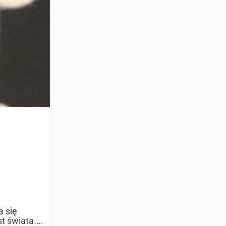
a się
t świata.