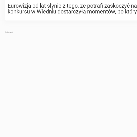
Eurowizja od lat słynie z tego, że potrafi zaskoczy
konkursu w Wiedniu dostarczyła momentów, po któryc
zobaczyłem?”. 70. Konkurs Piosenki ...