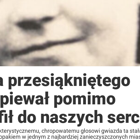
a przesiąkniętego
śpiewał pomimo
afił do naszych serc
kterystycznemu, chropowatemu głosowi gwiazda ta stał
hłopakiem w jednym z najbardziej zanieczyszczonych mias