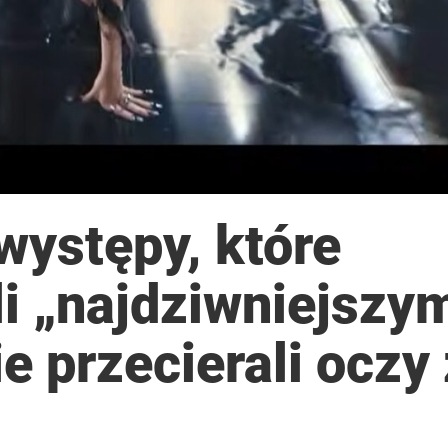
występy, które
li „najdziwniejszy
ie przecierali oczy