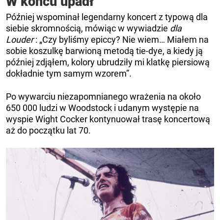
W końcu upadł
Później wspominał legendarny koncert z typową dla
siebie skromnością, mówiąc w wywiadzie
dla
Louder
: „Czy byliśmy epiccy? Nie wiem… Miałem na
sobie koszulkę barwioną metodą tie-dye, a kiedy ją
później zdjąłem, kolory ubrudziły mi klatkę piersiową
dokładnie tym samym wzorem”.
Po wywarciu niezapomnianego wrażenia na około
650 000 ludzi w Woodstock i udanym występie na
wyspie Wight Cocker kontynuował trasę koncertową
aż do początku lat 70.