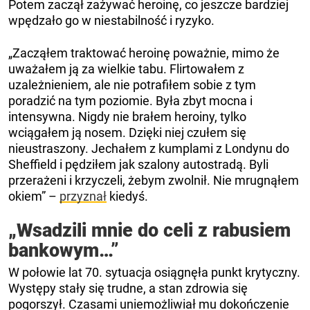
Potem zaczął zażywać heroinę, co jeszcze bardziej
wpędzało go w niestabilność i ryzyko.
„Zacząłem traktować heroinę poważnie, mimo że
uważałem ją za wielkie tabu. Flirtowałem z
uzależnieniem, ale nie potrafiłem sobie z tym
poradzić na tym poziomie. Była zbyt mocna i
intensywna. Nigdy nie brałem heroiny, tylko
wciągałem ją nosem. Dzięki niej czułem się
nieustraszony. Jechałem z kumplami z Londynu do
Sheffield i pędziłem jak szalony autostradą. Byli
przerażeni i krzyczeli, żebym zwolnił. Nie mrugnąłem
okiem” –
przyznał
kiedyś.
„Wsadzili mnie do celi z rabusiem
bankowym…”
W połowie lat 70. sytuacja osiągnęła punkt krytyczny.
Występy stały się trudne, a stan zdrowia się
pogorszył. Czasami uniemożliwiał mu dokończenie