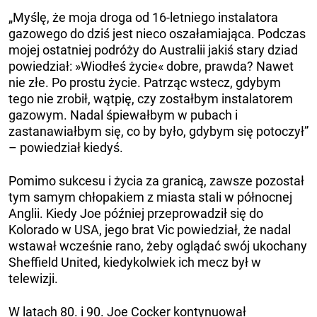
„Myślę, że moja droga od 16-letniego instalatora
gazowego do dziś jest nieco oszałamiająca. Podczas
mojej ostatniej podróży do Australii jakiś stary dziad
powiedział: »Wiodłeś życie« dobre, prawda? Nawet
nie złe. Po prostu życie. Patrząc wstecz, gdybym
tego nie zrobił, wątpię, czy zostałbym instalatorem
gazowym. Nadal śpiewałbym w pubach i
zastanawiałbym się, co by było, gdybym się potoczył”
– powiedział kiedyś.
Pomimo sukcesu i życia za granicą, zawsze pozostał
tym samym chłopakiem z miasta stali w północnej
Anglii. Kiedy Joe później przeprowadził się do
Kolorado w USA, jego brat Vic powiedział, że nadal
wstawał wcześnie rano, żeby oglądać swój ukochany
Sheffield United, kiedykolwiek ich mecz był w
telewizji.
W latach 80. i 90. Joe Cocker kontynuował