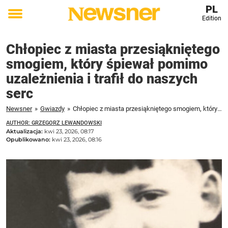
PL
Edition
Toggle
menu
Chłopiec z miasta przesiąkniętego
smogiem, który śpiewał pomimo
uzależnienia i trafił do naszych
serc
Newsner
»
Gwiazdy
»
Chłopiec z miasta przesiąkniętego smogiem, który śpiewał pomimo uzależnienia i trafił do naszych serc
AUTHOR: GRZEGORZ LEWANDOWSKI
Aktualizacja:
kwi 23, 2026, 08:17
Opublikowano:
kwi 23, 2026, 08:16