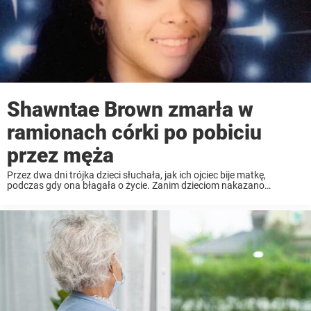
Shawntae Brown zmarła w
ramionach córki po pobiciu
przez męża
Przez dwa dni trójka dzieci słuchała, jak ich ojciec bije matkę,
podczas gdy ona błagała o życie. Zanim dzieciom nakazano
posprzątać zakrwawiony dom, Shawntae Brown wyszeptała
ostatnie słowa do swojej nastoletniej córki, która trzymała ją ...