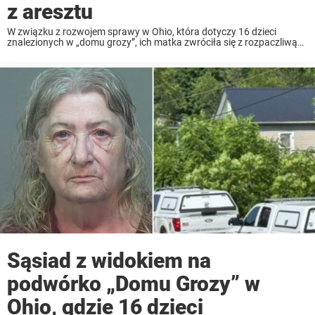
z aresztu
W związku z rozwojem sprawy w Ohio, która dotyczy 16 dzieci
znalezionych w „domu grozy”, ich matka zwróciła się z rozpaczliwą
prośbą do władz. 30 czerwca policja uratowała 16 dzieci w wieku od
18 miesięcy ...
Sąsiad z widokiem na
podwórko „Domu Grozy” w
Ohio, gdzie 16 dzieci