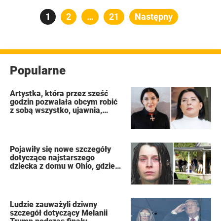
Stronicowanie
Strona
1
Strona
2
…
Strona
21
Następny
wpisów
Popularne
Artystka, która przez sześć
godzin pozwalała obcym robić
z sobą wszystko, ujawnia,
dlaczego podczas publicznego
występu miała dziewięć
orgazmów
Pojawiły się nowe szczegóły
dotyczące najstarszego
dziecka z domu w Ohio, gdzie
16 dzieci pozostawiono na
pastwę losu, by zgniły jak
„dzikie zwierzęta”
Ludzie zauważyli dziwny
szczegół dotyczący Melanii