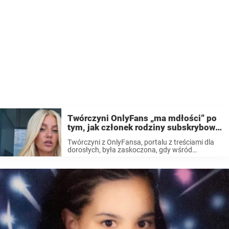
Twórczyni OnlyFans „ma mdłości” po
tym, jak członek rodziny subskrybował
jej konto
Twórczyni z OnlyFansa, portalu z treściami dla
dorosłych, była zaskoczona, gdy wśród
subskrybentów znalazła znajome nazwisko.
Okazało się, że bliski członek rodziny płacił za
publikowane przez nią treści o charakterze
seksualnym, co wywołało u niej ...