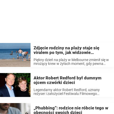
Zdjęcie rodziny na plaży staje się
viralem po tym, jak widzowie
dostrzegają przerażający szczegół
Piękny dzień na plaży w Melbourne zmienił się w
mrożący krew w żyłach moment, gdy pewna
rodzina zauważyła coś przerażającego w tle
zdjęcia. Na zdjęciu zrobionym na plaży Carrum
widać ojca z małą córeczką, którzy radośnie
Aktor Robert Redford był dumnym
machają ...
ojcem czwórki dzieci
Legendarny aktor Robert Redford, uznany
reżyser i założyciel Festiwalu Filmowego
Sundance, to nie tylko ikona Hollywood. Był też
oddanym ojcem i mężem, którego życie osobiste
naznaczone było zarówno miłością, jak i
„Phubbing”: rodzice nie róbcie tego w
tragedią. Zdobywca Oscara zmarł ...
obecności swoich dzieci