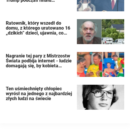
Trump podczas finału
Mistrzostw Świata FIFA
Ratownik, który wszedł do
domu, z którego uratowano 16
„dzikich” dzieci, ujawnia, co
zobaczył
Nagranie tej pary z Mistrzostw
Świata podbija internet - ludzie
domagają się, by kobieta
złożyła wniosek o rozwód
Ten uśmiechnięty chłopiec
wyrósł na jednego z najbardziej
złych ludzi na świecie