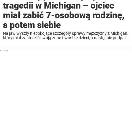
tragedii w Michigan – ojciec
miał zabić 7-osobową rodzinę,
a potem siebie
Na jaw wyszły niepokojące szczegóły sprawy mężczyzny z Michigan,
który miał zastrzelić swoją żonę i szóstkę dzieci, a następnie podpalił
rodzinny dom i popełnił samobójstwo. Czytaj dalej, aby dowiedzieć
się więcej. Jak poinformowały władze, 47-letniego ...