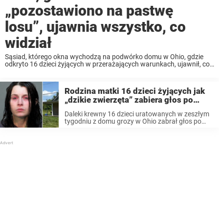
„pozostawiono na pastwę
losu”, ujawnia wszystko, co
widział
Sąsiad, którego okna wychodzą na podwórko domu w Ohio, gdzie
odkryto 16 dzieci żyjących w przerażających warunkach, ujawnił, co
zauważył – a czego nie – zanim władze podjęły szokującą akcję
ratunkową. Dzieci w wieku od ...
Rodzina matki 16 dzieci żyjących jak
„dzikie zwierzęta” zabiera głos po
oskarżeniach o „indoktrynację”
Daleki krewny 16 dzieci uratowanych w zeszłym
tygodniu z domu grozy w Ohio zabrał głos po
ujawnieniu niepokojących informacji związanych
ze sprawą. 30 czerwca policja weszła do domu
w hrabstwie Vinton w stanie Ohio i odkryła 16 ...