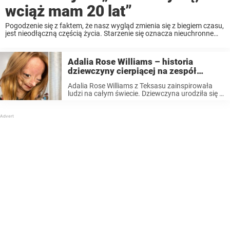
wciąż mam 20 lat”
Pogodzenie się z faktem, że nasz wygląd zmienia się z biegiem czasu,
jest nieodłączną częścią życia. Starzenie się oznacza nieuchronne
zmiany. ​​Nasze ciała zmieniają się w sposób w jaki niekoniecznie
byśmy chcieli. W idealnym świecie wszyscy ...
Adalia Rose Williams – historia
dziewczyny cierpiącej na zespół
przedwczesnego starzenia się
Adalia Rose Williams z Teksasu zainspirowała
ludzi na całym świecie. Dziewczyna urodziła się z
progerią, czyli zespołem przedwczesnego
starzenia się i nie bała się publicznie opowiadać o
swojej chorobie. Niestety kilka miesięcy temu
świat obiegła ...