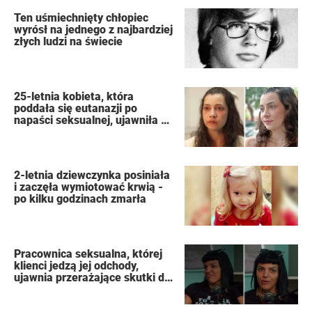
Ten uśmiechnięty chłopiec
wyrósł na jednego z najbardziej
złych ludzi na świecie
25-letnia kobieta, która
poddała się eutanazji po
napaści seksualnej, ujawniła w
swoim dzienniku nazwiska
oprawców
2-letnia dziewczynka posiniała
i zaczęła wymiotować krwią -
po kilku godzinach zmarła
Pracownica seksualna, której
klienci jedzą jej odchody,
ujawnia przerażające skutki dla
organizmu