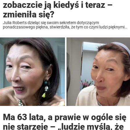
zobaczcie ją kiedyś i teraz –
zmieniła się?
Julia Roberts dzieląc się swoim sekretem dotyczącym
ponadczasowego piękna, stwierdziła, że tym co czyni ludzi pięknymi
jest prawdziwe szczęście. Z makijażem czy bez, legendarna gwiazda
Hollywood w wieku 56 lat wygląda równie oszałamiająco, jak w
wieku ...
Ma 63 lata, a prawie w ogóle się
nie starzeje – „ludzie myślą, że