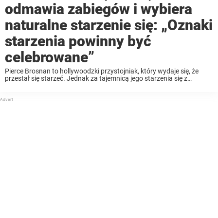
odmawia zabiegów i wybiera
naturalne starzenie się: „Oznaki
starzenia powinny być
celebrowane”
Pierce Brosnan to hollywoodzki przystojniak, który wydaje się, że
przestał się starzeć. Jednak za tajemnicą jego starzenia się z
wdziękiem nie kryje się żadna operacja plastyczna. Zamiast tego
aktor ma zupełnie inną filozofię życiową. Pierce Brosnan ...