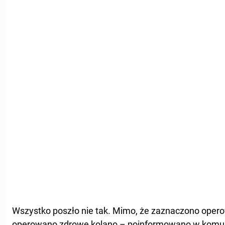
Wszystko poszło nie tak. Mimo, że zaznaczono oper
operowano zdrowe kolano – poinformowano w komun