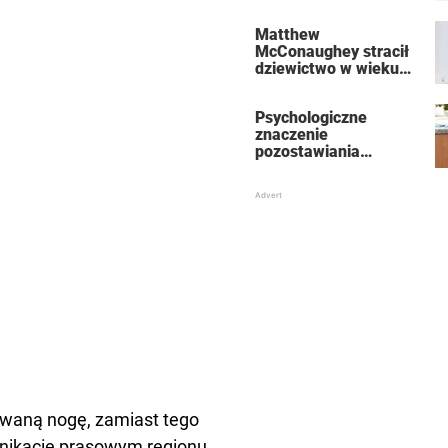
furorę w Internecie
Matthew
McConaughey stracił
dziewictwo w wieku
15 lat
Psychologiczne
znaczenie
pozostawiania
brudnych naczyń i
dlaczego nie powinny
się gromadzić
owaną nogę, zamiast tego
ikacie prasowym regionu