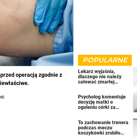
POPULARNE
Lekarz wyjaśnia,
przed operacją zgodnie z
dlaczego nie należy
całować zmarłej
niewłaściwe.
osoby
Psycholog komentuje
decyzję matki o
ogoleniu córki za
wyśmiewanie się z
koleżanki
To zachowanie trenera
podczas meczu
koszykówki zrobiło