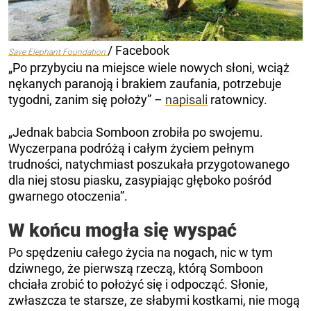
/ Facebook
Save Elephant Foundation
„Po przybyciu na miejsce wiele nowych słoni, wciąż
nękanych paranoją i brakiem zaufania, potrzebuje
tygodni, zanim się położy” –
napisali
ratownicy.
„Jednak babcia Somboon zrobiła po swojemu.
Wyczerpana podróżą i całym życiem pełnym
trudności, natychmiast poszukała przygotowanego
dla niej stosu piasku, zasypiając głęboko pośród
gwarnego otoczenia”.
W końcu mogła się wyspać
Po spędzeniu całego życia na nogach, nic w tym
dziwnego, że pierwszą rzeczą, którą Somboon
chciała zrobić to położyć się i odpocząć. Słonie,
zwłaszcza te starsze, ze słabymi kostkami, nie mogą