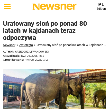
PL
Edition
Toggle
menu
Uratowany słoń po ponad 80
latach w kajdanach teraz
odpoczywa
Newsner
»
Zwierzęta
»
Uratowany słoń po ponad 80 latach w kajdanach teraz odpoczywa
AUTHOR: GRZEGORZ LEWANDOWSKI
Aktualizacja:
kwi 08, 2025, 13:12
Opublikowano:
kwi 08, 2025, 13:12