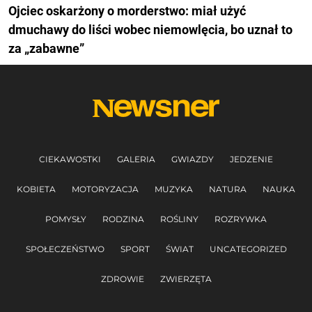
Ojciec oskarżony o morderstwo: miał użyć
dmuchawy do liści wobec niemowlęcia, bo uznał to
za „zabawne”
CIEKAWOSTKI
GALERIA
GWIAZDY
JEDZENIE
KOBIETA
MOTORYZACJA
MUZYKA
NATURA
NAUKA
POMYSŁY
RODZINA
ROŚLINY
ROZRYWKA
SPOŁECZEŃSTWO
SPORT
ŚWIAT
UNCATEGORIZED
ZDROWIE
ZWIERZĘTA