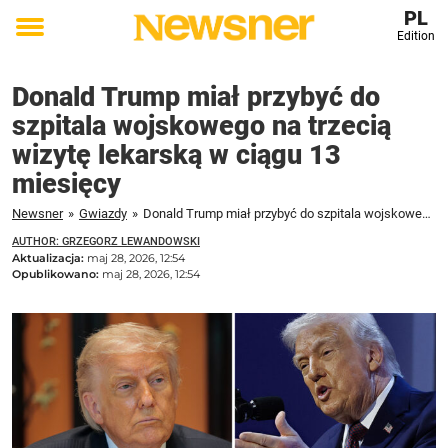
PL
Edition
Toggle
menu
Donald Trump miał przybyć do
szpitala wojskowego na trzecią
wizytę lekarską w ciągu 13
miesięcy
Newsner
»
Gwiazdy
»
Donald Trump miał przybyć do szpitala wojskowego na trzecią wizytę lekarską w ciągu 13 miesięcy
AUTHOR: GRZEGORZ LEWANDOWSKI
Aktualizacja:
maj 28, 2026, 12:54
Opublikowano:
maj 28, 2026, 12:54