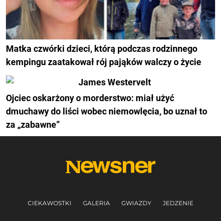
Matka czwórki dzieci, którą podczas rodzinnego
kempingu zaatakował rój pająków walczy o życie
Ojciec oskarżony o morderstwo: miał użyć
dmuchawy do liści wobec niemowlęcia, bo uznał to
za „zabawne”
CIEKAWOSTKI
GALERIA
GWIAZDY
JEDZENIE