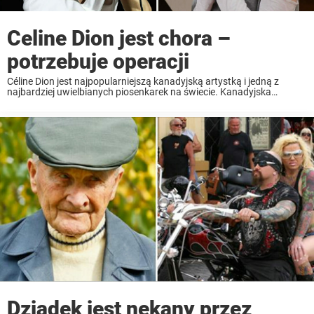
Celine Dion jest chora –
potrzebuje operacji
Céline Dion jest najpopularniejszą kanadyjską artystką i jedną z
najbardziej uwielbianych piosenkarek na świecie. Kanadyjska
piosenkarka swoje pierwsze sukcesy odniosła już jako nastolatka.
Dziś międzynarodowa publiczność kojarzy ją dzięki takim hitom jak
„My Heart Will ...
Dziadek jest nękany przez