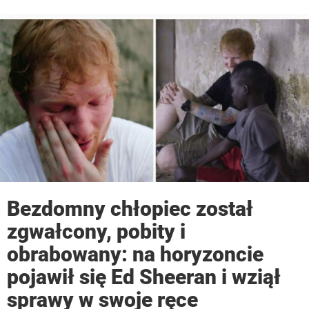
dobrze” – dowiadujemy się z Tweeta zamieszczonego przez
pracowników Kensington Palace. Agencja prasowa AFP ...
Bezdomny chłopiec został
zgwałcony, pobity i
obrabowany: na horyzoncie
pojawił się Ed Sheeran i wziął
sprawy w swoje ręce