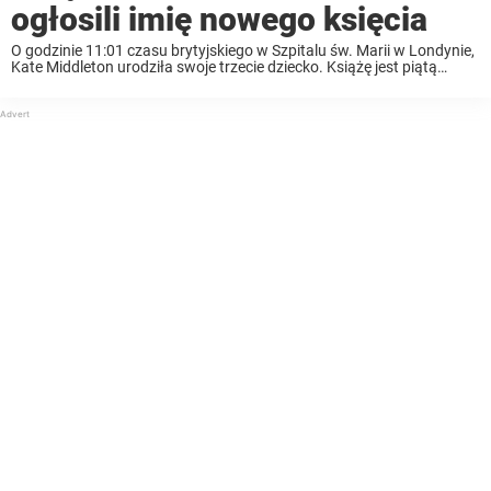
ogłosili imię nowego księcia
O godzinie 11:01 czasu brytyjskiego w Szpitalu św. Marii w Londynie,
Kate Middleton urodziła swoje trzecie dziecko. Książę jest piątą
osobą w kolejce do brytyjskiego tronu. Niedawno rodzina królewska
ogłosiła, jak malec będzie miał na ...