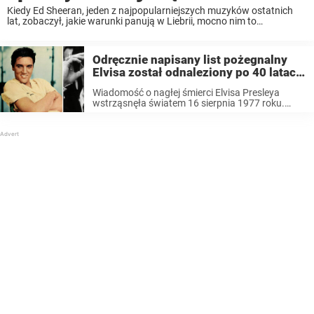
Kiedy Ed Sheeran, jeden z najpopularniejszych muzyków ostatnich
lat, zobaczył, jakie warunki panują w Liebrii, mocno nim to
wstrząsnęło. Postanowił, że wystąpi w filmie dokumentalnym,
kręconym dla Comic Relief. Film opowiada o tym, jak często ...
Odręcznie napisany list pożegnalny
Elvisa został odnaleziony po 40 latach
– słowa, które w nim przeczytałam,
Wiadomość o nagłej śmierci Elvisa Presleya
złamały moje serce
wstrząsnęła światem 16 sierpnia 1977 roku.
Artysta był bohaterem dla rzeszy swoich fanów.
Nic dziwnego, skoro potrafił stworzyć tak
fantastyczne utwory jak Can’t Help Falling In
Love, Jailhouse Rock, ...