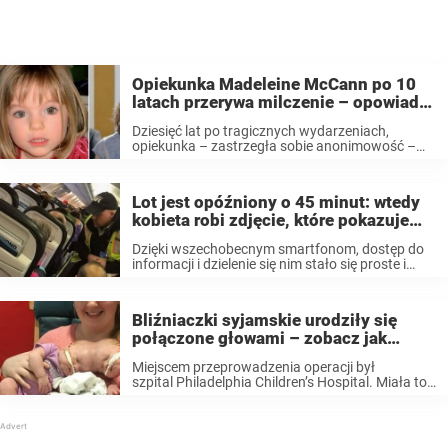
Opiekunka Madeleine McCann po 10
latach przerywa milczenie – opowiada
co się naprawdę stało
Dziesięć lat po tragicznych wydarzeniach,
opiekunka – zastrzegła sobie anonimowość –
która zajmowała się Madeleine w ośrodku w
Portugalii kilka razy na prośbę rodziców,
postanowiła podzielić się ze światem swoimi
Lot jest opóźniony o 45 minut: wtedy
obserwacjami z tamtej nocy. W ...
kobieta robi zdjęcie, które pokazuje
czym naprawdę zajmuje się załoga
Dzięki wszechobecnym smartfonom, dostęp do
informacji i dzielenie się nim stało się proste i
powszechne. Nawet na pokładzie samolotu. Być
może nie dzieje się tak w czasie lotu, ale tuż przed
startem i po lądowaniu ...
Bliźniaczki syjamskie urodziły się
połączone głowami – zobacz jak
wyglądają dwa lata po rozłączeniu
Miejscem przeprowadzenia operacji był
szpital Philadelphia Children’s Hospital. Miała to
być jedna z najtrudniejszych operacji w historii
istnienia szpitala. W operacji udział wziął cały
zespół chirurgów i specjalistów. Operacja trwała
11 godzin. Zabieg wymagał wiele wysiłku ...