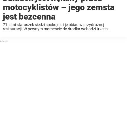
motocyklistów – jego zemsta
jest bezcenna
71-letni staruszek siedzi spokojnie i je obiad w przydrożnej
restauracji. W pewnym momencie do środka wchodzi trzech
ubranych w skóry motocyklistów. Pierwszy z motocyklistów
podchodzi do staruszka i gasi swojego papierosa na jego szarlotce, a
...