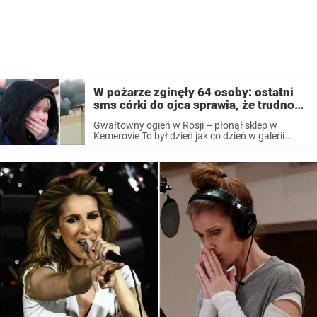
W pożarze zginęły 64 osoby: ostatni
sms córki do ojca sprawia, że trudno
powstrzymać łzy
Gwałtowny ogień w Rosji – płonął sklep w
Kemerovie To był dzień jak co dzień w galerii
handlowo-rozrywkowej w Kemerovie w
południowo-zachodniej Syberii. W budynku
przebywały setki dzieci i dorosłych. A to dlatego,
że w ...