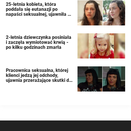
25-letnia kobieta, która
poddała się eutanazji po
napaści seksualnej, ujawniła w
swoim dzienniku nazwiska
oprawców
2-letnia dziewczynka posiniała
i zaczęła wymiotować krwią -
po kilku godzinach zmarła
Pracownica seksualna, której
klienci jedzą jej odchody,
ujawnia przerażające skutki dla
organizmu