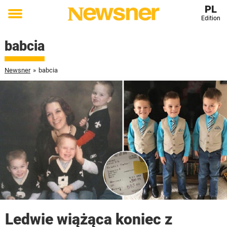
PL
Edition
Toggle
menu
babcia
Newsner
»
babcia
Ledwie wiążąca koniec z