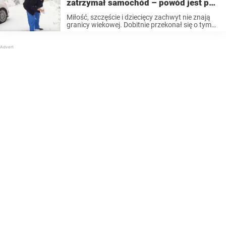
zatrzymał samochód – powód jest po
prostu uroczy
Miłość, szczęście i dziecięcy zachwyt nie znają
granicy wiekowej. Dobitnie przekonał się o tym
mężczyzna o imieniu Armand, gdy jechał
samochodem ze swoją 101-letnią matką. W
pewnym momencie jego matka poprosiła go, aby
zatrzymał samochód ...