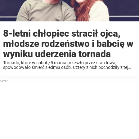
8-letni chłopiec stracił ojca,
młodsze rodzeństwo i babcię w
wyniku uderzenia tornada
Tornado, które w sobotę 5 marca przeszło przez stan Iowa,
spowodowało śmierć siedmiu osób. Cztery z nich pochodziły z tej
samej rodziny. Poszkodowana rodzina chcąc ochronić się przed
tornadem skryła się w spiżarni. W domu, ...