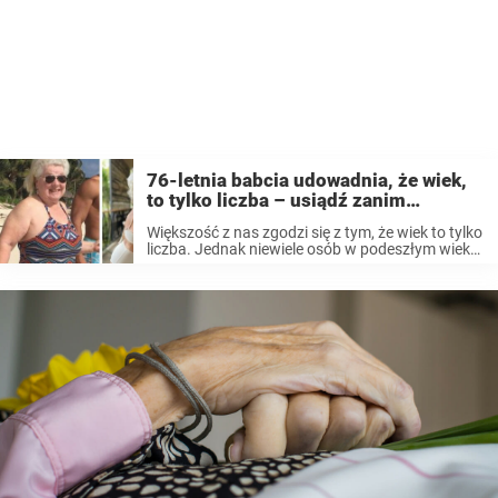
76-letnia babcia udowadnia, że wiek,
to tylko liczba – usiądź zanim
zobaczysz, jak wygląda
Większość z nas zgodzi się z tym, że wiek to tylko
liczba. Jednak niewiele osób w podeszłym wieku
wywołuje tak duże poruszenie jak Joan
MacDonald. Kobieta, która już dawno
przekroczyła 70 lat opowiada o tym, ...