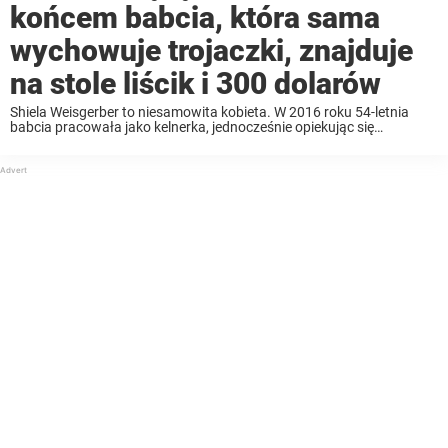
końcem babcia, która sama
wychowuje trojaczki, znajduje
na stole liścik i 300 dolarów
Shiela Weisgerber to niesamowita kobieta. W 2016 roku 54-letnia
babcia pracowała jako kelnerka, jednocześnie opiekując się
trojaczkami córki. Podczas swoich zmian w pracy Shiela uwielbiała
opowiadać o 4-letnich trojaczkach – Bentleyu, Ashtonie i Daltonie.
Shiela ...