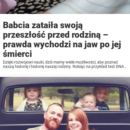
Babcia zataiła swoją
przeszłość przed rodziną –
prawda wychodzi na jaw po jej
śmierci
Dzięki rozwojowi nauki, dziś mamy wiele możliwości, aby poznać
naszą historię i historię naszej rodziny. Robiąc na przykład test DNA
możemy odkryć dalekich krewnych i dowiedzieć się skąd tak
naprawdę pochodzimy. Ale taki test może ...