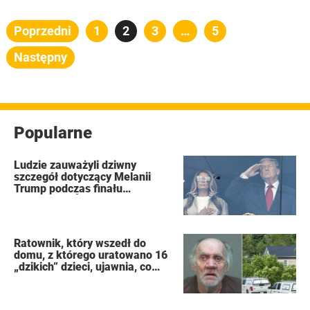
Stronicowanie
Poprzedni
Strona
1
Strona
2
Strona
3
…
Strona
5
wpisów
Następny
Popularne
Ludzie zauważyli dziwny
szczegół dotyczący Melanii
Trump podczas finału
Mistrzostw Świata FIFA
Ratownik, który wszedł do
domu, z którego uratowano 16
„dzikich” dzieci, ujawnia, co
zobaczył