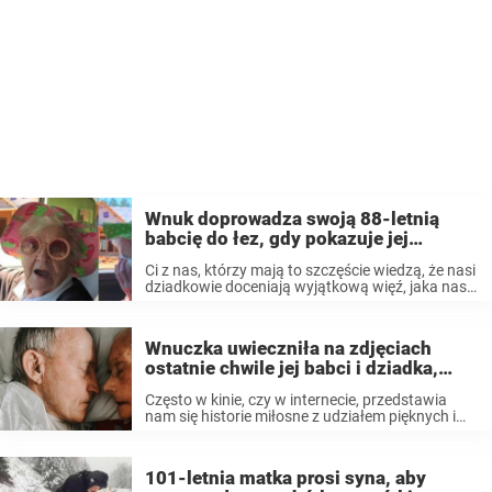
Wnuk doprowadza swoją 88-letnią
babcię do łez, gdy pokazuje jej
specjalny pokój, który stworzył dla niej
Ci z nas, którzy mają to szczęście wiedzą, że nasi
w swoim domu
dziadkowie doceniają wyjątkową więź, jaka nas z
nimi łączy. Nikt nie wie o tym lepiej niż Matthew
Stewart, popularny TikToker z Florydy. Jego
relacja z ...
Wnuczka uwieczniła na zdjęciach
ostatnie chwile jej babci i dziadka,
którzy spędzili razem 60 lat: „Wspólne
Często w kinie, czy w internecie, przedstawia
życie pełne miłości”.
nam się historie miłosne z udziałem pięknych i
młodych ludzi. Jednak to pewna starsza para
stała się inspiracją dla kobiety, która
zdecydowała się pokazać prawdziwe znaczenie
101-letnia matka prosi syna, aby
miłości i ...