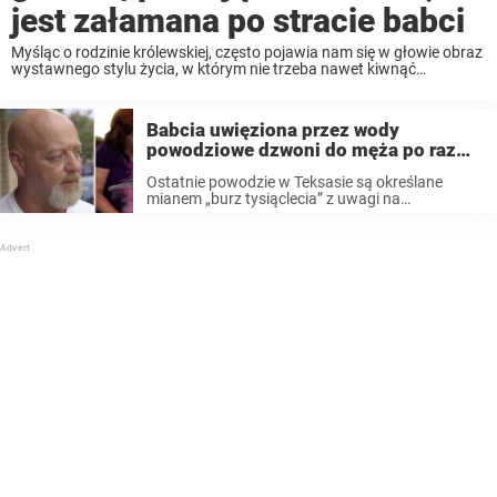
jest załamana po stracie babci
Myśląc o rodzinie królewskiej, często pojawia nam się w głowie obraz
wystawnego stylu życia, w którym nie trzeba nawet kiwnąć
palcem. Chociaż jest to prawdą w przypadku niektórych członków
rodziny królewskiej, młodsze pokolenie wydaje się odchodzić ...
Babcia uwięziona przez wody
powodziowe dzwoni do męża po raz
ostatni – a potem linia zostaje zerwana
Ostatnie powodzie w Teksasie są określane
mianem „burz tysiąclecia” z uwagi na
zniszczenia, które spowodowały. Jedną z ofiar
powodzi była Jolene Jarrellm, ukochana babcia i
członkini tamtejszej społeczności. 60-letnia
Jolene Jarrell była w swoim samochodzie
pracując ...