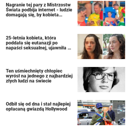
Nagranie tej pary z Mistrzostw
Świata podbija internet - ludzie
domagają się, by kobieta
złożyła wniosek o rozwód
25-letnia kobieta, która
poddała się eutanazji po
napaści seksualnej, ujawniła w
swoim dzienniku nazwiska
oprawców
Ten uśmiechnięty chłopiec
wyrósł na jednego z najbardziej
złych ludzi na świecie
Odbił się od dna i stał najlepiej
opłacaną gwiazdą Hollywood