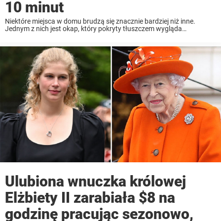
10 minut
Niektóre miejsca w domu brudzą się znacznie bardziej niż inne.
Jednym z nich jest okap, który pokryty tłuszczem wygląda
obrzydliwie. Jak się okazuje jego umycie wcale nie musi być
skomplikowane, ani czasochłonne. Z biegiem czasu ...
Ulubiona wnuczka królowej
Elżbiety II zarabiała $8 na
godzinę pracując sezonowo,