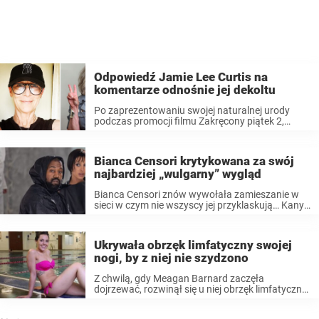
Odpowiedź Jamie Lee Curtis na
komentarze odnośnie jej dekoltu
Po zaprezentowaniu swojej naturalnej urody
podczas promocji filmu Zakręcony piątek 2,
Jamie Lee Curtis w zabawny sposób
odpowiedziała fanom, oszołomionym jej
zdjęciem, które chwalono za to, że udowadnia, iż ​​
Bianca Censori krytykowana za swój
kobiety „nie muszą być jak Kardashianki”. W ...
najbardziej „wulgarny” wygląd
Bianca Censori znów wywołała zamieszanie w
sieci w czym nie wszyscy jej przyklaskują… Kanye
West i Bianca Censori są małżeństwem od 2022
roku. Mimo że minęły dopiero trzy lata, to z
doniesień wynika, że jej ...
Ukrywała obrzęk limfatyczny swojej
nogi, by z niej nie szydzono
Z chwilą, gdy Meagan Barnard zaczęła
dojrzewać, rozwinął się u niej obrzęk limfatyczny
lewej nogi. Już sam proces dojrzewania jest
wystarczająco trudny dla nastoletnich dziewcząt