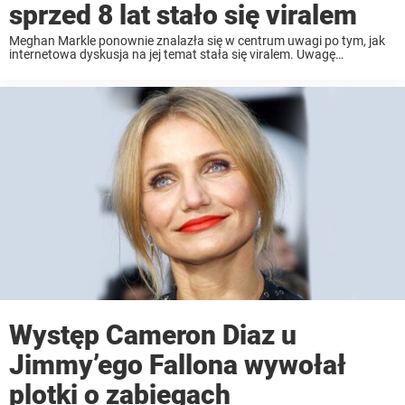
sprzed 8 lat stało się viralem
Meghan Markle ponownie znalazła się w centrum uwagi po tym, jak
internetowa dyskusja na jej temat stała się viralem. Uwagę
internautów przykuło porównanie dwóch zdjęć z jej udziałem, które
wykonano w odstępie ośmiu lat. To ...
Występ Cameron Diaz u
Jimmy’ego Fallona wywołał
plotki o zabiegach