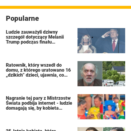
Popularne
Ludzie zauważyli dziwny
szczegół dotyczący Melanii
Trump podczas finału
Mistrzostw Świata FIFA
Ratownik, który wszedł do
domu, z którego uratowano 16
„dzikich” dzieci, ujawnia, co
zobaczył
Nagranie tej pary z Mistrzostw
Świata podbija internet - ludzie
domagają się, by kobieta
złożyła wniosek o rozwód