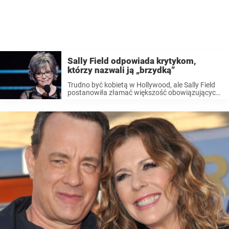
Sally Field odpowiada krytykom,
którzy nazwali ją „brzydką”
Trudno być kobietą w Hollywood, ale Sally Field
postanowiła złamać większość obowiązujących
„zasad”. Uwielbiamy ją za role w takich filmach
jak „Forrest Gump”, „Pani Doubtfire” i „Stalowe
magnolie”. Jednak warta uwagi jest też
aktywność Sally ...