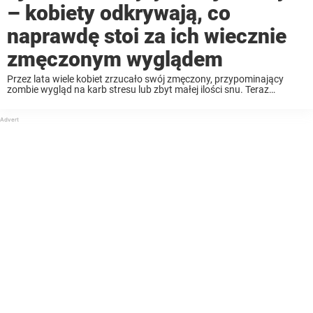
– kobiety odkrywają, co
naprawdę stoi za ich wiecznie
zmęczonym wyglądem
Przez lata wiele kobiet zrzucało swój zmęczony, przypominający
zombie wygląd na karb stresu lub zbyt małej ilości snu. Teraz
viralowy trend sugeruje, że te zmiany mogą wskazywać na coś
znacznie poważniejszego co dzieje się w ...