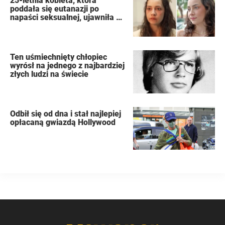
25-letnia kobieta, która
poddała się eutanazji po
napaści seksualnej, ujawniła w
swoim dzienniku nazwiska
oprawców
Ten uśmiechnięty chłopiec
wyrósł na jednego z najbardziej
złych ludzi na świecie
Odbił się od dna i stał najlepiej
opłacaną gwiazdą Hollywood