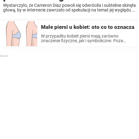
Wystarczyło, że Cameron Diaz powoli się odwróciła i subtelnie skinęła
głową, by w internecie zawrzało od spekulacji na temat jej wyglądu.
Czytaj dalej, aby dowiedzieć się więcej. Cameron Diaz, 53-
letnia aktorka, niegdyś jedna z najbardziej rozchwytywanych ...
Małe piersi u kobiet: oto co to oznacza
W przypadku kobiet piersi mają zarówno
znaczenie fizyczne, jak i symboliczne. Poza
funkcją biologiczną, postrzegane są jako symbol
kobiecości, seksualności, piękna i
macierzyństwa. Jednak czy mężczyźni nadal
postrzegają je w ten sposób? Wiele kobiet zadaje
...