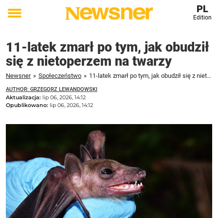
PL
Edition
Toggle
menu
11-latek zmarł po tym, jak obudził
się z nietoperzem na twarzy
Newsner
»
Społeczeństwo
»
11-latek zmarł po tym, jak obudził się z nietoperzem na twarzy
AUTHOR: GRZEGORZ LEWANDOWSKI
Aktualizacja:
lip 06, 2026, 14:12
Opublikowano:
lip 06, 2026, 14:12